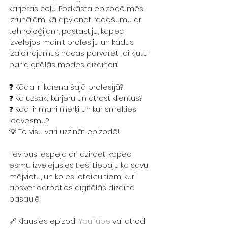
karjeras ceļu. Podkāsta epizodē mēs 
izrunājām, kā apvienot radošumu ar 
tehnoloģijām, pastāstīju, kāpēc 
izvēlējos mainīt profesiju un kādus 
izaicinājumus nācās pārvarēt, lai kļūtu 
par digitālās modes dizaineri.
❓ Kāda ir ikdiena šajā profesijā? 
❓ Kā uzsākt karjeru un atrast klientus? 
❓ Kādi ir mani mērķi un kur smelties 
iedvesmu? 
💡 To visu vari uzzināt epizodē!
Tev būs iespēja arī dzirdēt, kāpēc 
esmu izvēlējusies tieši Liepāju kā savu 
mājvietu, un ko es ieteiktu tiem, kuri 
apsver darboties digitālās dizaina 
pasaulē.
🔗 Klausies epizodi 
YouTube
 vai atrodi 