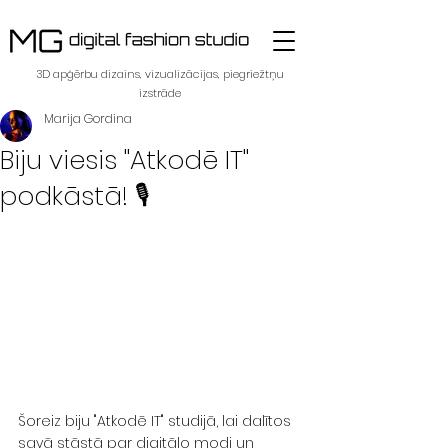
3D apģērbu dizains, vizualizācijas, piegriežtņu
izstrāde
Marija Gordina
Biju viesis "Atkodē IT"
podkāstā! 🎙️
Šoreiz biju "Atkodē IT" studijā, lai dalītos 
savā stāstā par digitālo modi un 