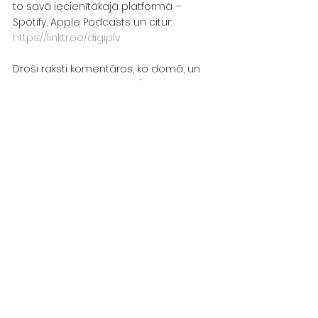
to savā iecienītākajā platformā – 
Spotify, Apple Podcasts un citur: 
https://linktr.ee/digiplv
Droši raksti komentāros, ko domā, un 
padalies ar savu stāstu! 🚀