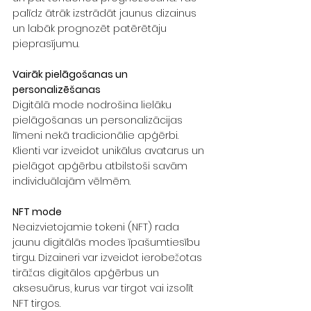
palīdz ātrāk izstrādāt jaunus dizainus 
un labāk prognozēt patērētāju 
pieprasījumu.
Vairāk pielāgošanas un 
personalizēšanas
Digitālā mode nodrošina lielāku 
pielāgošanas un personalizācijas 
līmeni nekā tradicionālie apģērbi. 
Klienti var izveidot unikālus avatarus un 
pielāgot apģērbu atbilstoši savām 
individuālajām vēlmēm.  
NFT mode
Neaizvietojamie tokeni (NFT) rada 
jaunu digitālās modes īpašumtiesību 
tirgu. Dizaineri var izveidot ierobežotas 
tirāžas digitālos apģērbus un 
aksesuārus, kurus var tirgot vai izsolīt 
NFT tirgos.