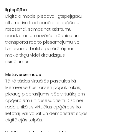
Ilgtspējība
Digitālā mode piedāvā ilgtspējīgāku 
alternatīvu tradicionālajai apģērbu 
ražošanai, samazinot atkritumu 
daudzumu un novēršot rūpnīcu un 
transporta radīto piesārņojumu. Šo 
tendenci atbalsta patērētāji, kuri 
meklē tirgū videi draudzīgus 
risinājumus.
Metaverse mode
Tā kā tādas virtuālās pasaules kā 
Metaverse kļūst arvien populārākas, 
pieaug pieprasījums pēc virtuālajiem 
apģērbiem un aksesuāriem. Dizaineri 
rada unikālus virtuālus apģērbus, ko 
lietotāji var valkāt un demonstrēt šajās 
digitālajās telpās.