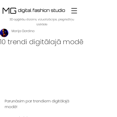
3D apģērbu dizains, vizualizācijas, piegriežtņu
izstrāde
Marija Gordina
10 trendi digitālajā modē
Parunāsim par trendiem digitālajā 
modē! 