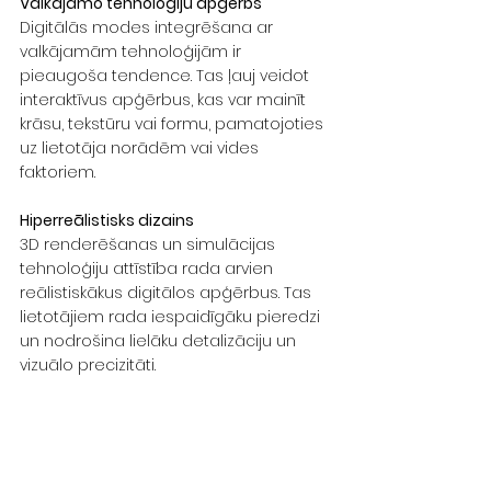
Valkājamo tehnoloģiju apģērbs
Digitālās modes integrēšana ar 
valkājamām tehnoloģijām ir 
pieaugoša tendence. Tas ļauj veidot 
interaktīvus apģērbus, kas var mainīt 
krāsu, tekstūru vai formu, pamatojoties 
uz lietotāja norādēm vai vides 
faktoriem.  
Hiperreālistisks dizains
3D renderēšanas un simulācijas 
tehnoloģiju attīstība rada arvien 
reālistiskākus digitālos apģērbus. Tas 
lietotājiem rada iespaidīgāku pieredzi 
un nodrošina lielāku detalizāciju un 
vizuālo precizitāti.
Iekļaujoša un daudzveidīga 
reprezentācija
Digitālā mode piedāvā platformu 
dizaineriem, lai radītu apģērbus 