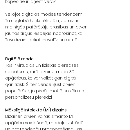
Kāpēc tie ir jāņem vērā?
Sekojot digitālās modes tendencēm, 
Tu saglabā konkurētspēju, apmierini 
mainīgās patērētāju prasības un atver 
jaunas tirgus iespējas, nodrošinot, ka 
Tavi dizaini paliek inovatīvi un aktuāli.
Figitālā mode
Tas ir virtuālās un fiziskās pieredzes 
sajaukums, kurā dizaineri rada 3D 
apģērbus, ko var valkāt gan digitāli, 
gan fiziski. Šī tendence kļūst arvien 
populārāka, jo pircēji meklē unikālu un 
personalizētu pieredzi.
Mākslīgā intelekta (MI) dizains
Dizaineri arvien vairāk izmanto MI 
apģērbu veidošanā, modeļu izstrādē 
un pat tendenču prognozēšanā. Tas 