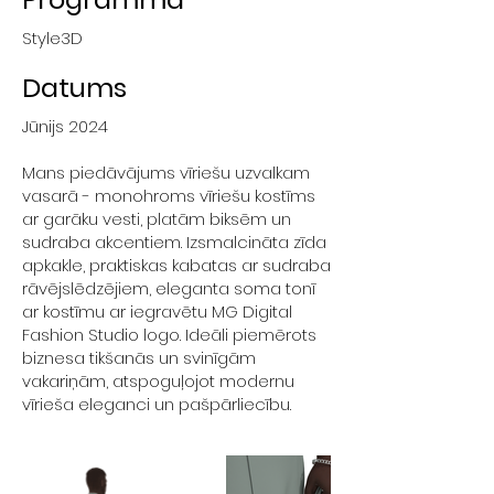
Style3D
Datums
Jūnijs 2024
Mans piedāvājums vīriešu uzvalkam
vasarā - monohroms vīriešu kostīms
ar garāku vesti, platām biksēm un
sudraba akcentiem. Izsmalcināta zīda
apkakle, praktiskas kabatas ar sudraba
rāvējslēdzējiem, eleganta soma tonī
ar kostīmu ar iegravētu MG Digital
Fashion Studio logo. Ideāli piemērots
biznesa tikšanās un svinīgām
vakariņām, atspoguļojot modernu
vīrieša eleganci un pašpārliecību.