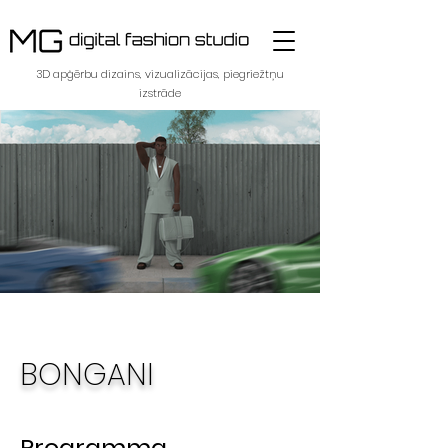
3D apģērbu dizains, vizualizācijas, piegriežtņu
izstrāde
BONGANI
Programma